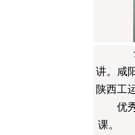
讲。咸
陕西工
优
课。