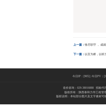
上一篇：
恪尽职守 ， 成
下一篇：
以言为桥，以听
今日IP：[905] | 今日PV：[142
造价咨询：029-38016888 招标代理
版权所有：陕西泰和力华工程管理
版权说明：本站部分图片及文字素材可