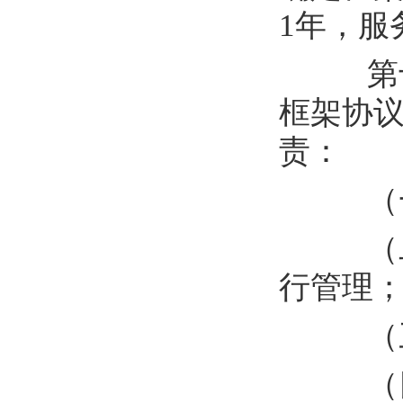
1
年，服
第
框架协
责：
（
（
行
管理
（
（