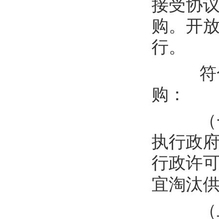
接受
协
购
。开
行。
符
购：
（
执行政
行政许
宜淘汰
（