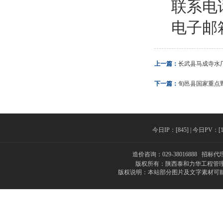
联系电
电子邮
上一篇：
长武县马成寺水
下一篇：
旬邑县国家重点
今日IP：[845] | 今日PV：[131
造价咨询：029-38016888 招标代理
版权所有：陕西泰和力华工程管理
版权说明：本站部分图片及文字素材可